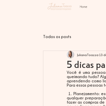
Home
Todos os posts
JulianaToazza
13 d
5 dicas pa
Você é uma pessoa 
queimando tudo? Algu
aprendendo como lida
Para essas pessoas t
 1. Planejamento: esse item não é o ato de cozinhar, mas sem ele fica muito difícil começar 
qualquer preparação
fazer as compras de 