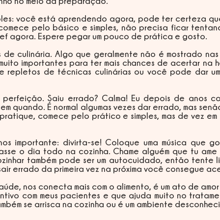
nho no meio da preparação.
omece pelo básico e simples, não precisa ficar tentand
ef agora. Espere pegar um pouco de prática e gosto.
muito importantes para ter mais chances de acertar na h
s e repletos de técnicas culinárias ou você pode dar u
 em quando. É normal algumas vezes dar errado, mas senão
 pratique, comece pelo prático e simples, mas de vez e
sse o dia todo na cozinha. Chame alguém que tu ame pa
zinhar também pode ser um autocuidado, então tente lid
sair errado da primeira vez na próxima você consegue ace
entivo com meus pacientes e que ajuda muito no tratame
ambém se arrisca na cozinha ou é um ambiente desconhec