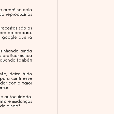
o reproduzir as 
ora do preparo. 
m google que já 
 praticar nunca 
m quando também 
ra curtir esse 
ar com a maior 
rtar.
nto e mudanças 
ido ainda?