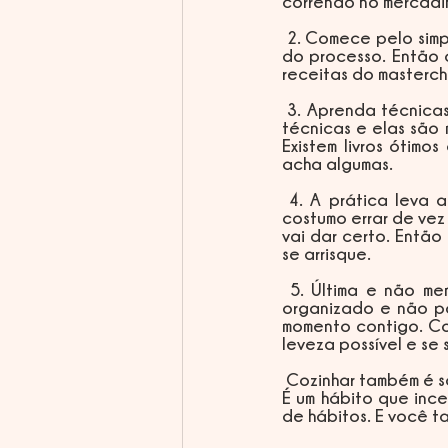
correndo no mercadi
 2. Comece pelo simples: você está aprendendo agora, pode ter certeza que errará no meio 
do processo. Então c
receitas do masterch
 3. Aprenda técnicas de culinária. Algo que geralmente não é mostrado nas receitas são as 
técnicas e elas são 
Existem livros ótimo
acha algumas.
 4. A prática leva a perfeição. Saiu errado? Calma! Eu depois de anos cozinhando ainda 
costumo errar de vez
vai dar certo. Então
se arrisque.
 5. Última e não menos importante: divirta-se! Coloque uma música que goste, deixe tudo 
organizado e não pa
momento contigo. Co
leveza possível e se 
 Cozinhar também é saúde, nos conecta mais com o alimento, é um ato de amor e autocuidado. 
É um hábito que inc
de hábitos. E você t