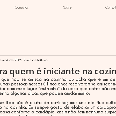
Consultas
Sobre
Consult
e mai. de 2021
2 min de leitura
ra quem é iniciante na cozi
que não se arrisca na cozinha ou acha que é um des
mas pessoas nesses últimos anos resolveram se arriscar na
r com esse lugar “estranho” da casa que antes não era 
enho algumas dicas que podem ajudar muito:
 na cozinha. Eu sempre gosto de elaborar um cardápio 
casa conforme o cardápio, assim não tem nenhuma surpres