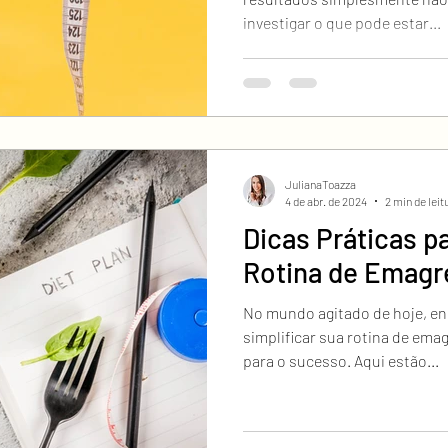
investigar o que pode estar...
JulianaToazza
4 de abr. de 2024
2 min de leit
Dicas Práticas pa
Rotina de Emag
No mundo agitado de hoje, en
simplificar sua rotina de ema
para o sucesso. Aqui estão...