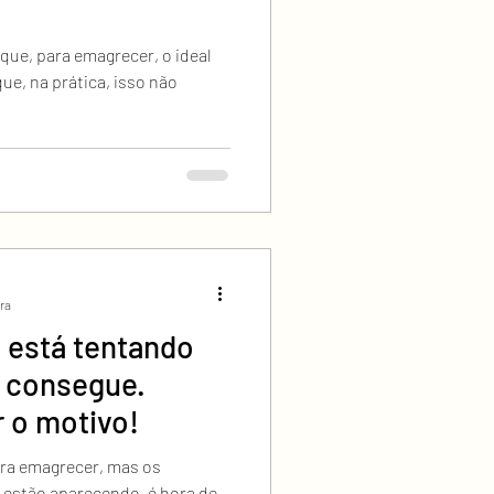
que, para emagrecer, o ideal
e, na prática, isso não
ura
 está tentando
 consegue.
 o motivo!
ara emagrecer, mas os
estão aparecendo, é hora de