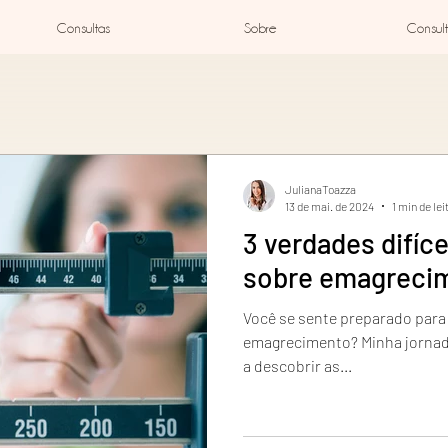
Consultas
Sobre
Consult
JulianaToazza
13 de mai. de 2024
1 min de lei
3 verdades difíce
sobre emagreci
Você se sente preparado para
emagrecimento? Minha jornad
a descobrir as...