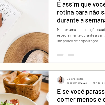
É assim que você
rotina para não s
durante a seman
Manter uma alimentação saudá
especialmente durante a sem
um pouco de organização...
JulianaToazza
16 de abr. de 2024
1 min de lei
E se você parass
comer menos e 