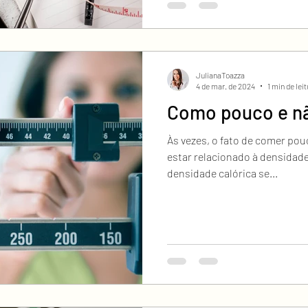
JulianaToazza
4 de mar. de 2024
1 min de lei
Como pouco e n
Às vezes, o fato de comer po
estar relacionado à densidade
densidade calórica se...