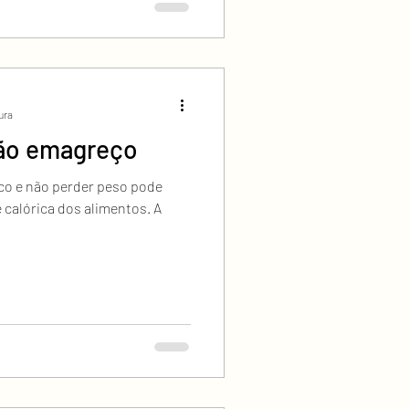
tura
ão emagreço
uco e não perder peso pode
 calórica dos alimentos. A