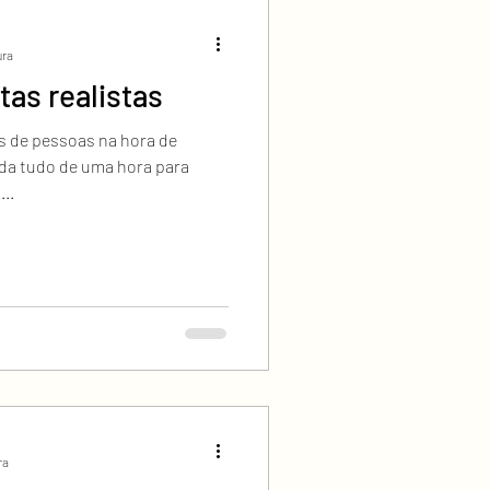
ura
s realistas
os de pessoas na hora de
da tudo de uma hora para
..
ra