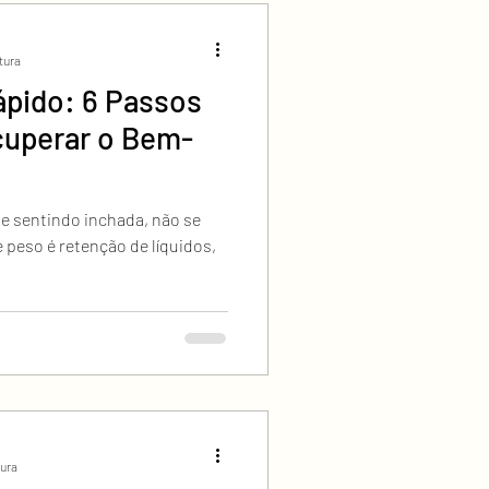
itura
ápido: 6 Passos
cuperar o Bem-
se sentindo inchada, não se
 peso é retenção de líquidos,
tura