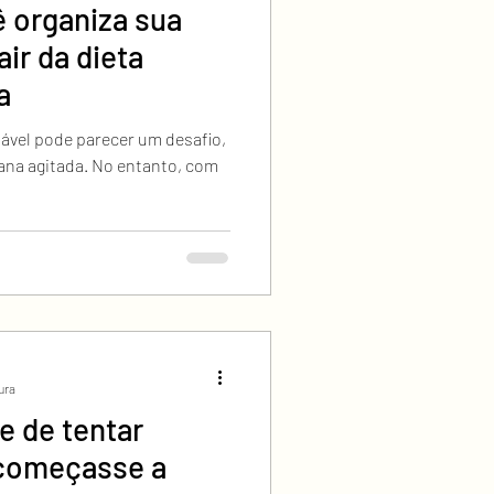
 organiza sua
air da dieta
a
vel pode parecer um desafio,
ana agitada. No entanto, com
tura
e de tentar
começasse a