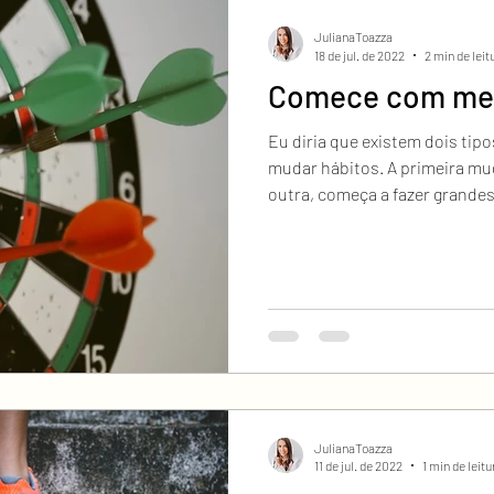
JulianaToazza
18 de jul. de 2022
2 min de leit
Comece com meta
Eu diria que existem dois tip
mudar hábitos. A primeira mu
outra, começa a fazer grandes.
JulianaToazza
11 de jul. de 2022
1 min de leitu