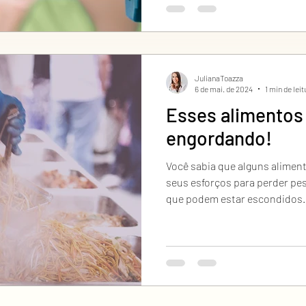
JulianaToazza
6 de mai. de 2024
1 min de leit
Esses alimentos
engordando!
Você sabia que alguns alime
seus esforços para perder pes
que podem estar escondidos..