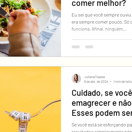
comer melhor?
Eu sei que você sempre ouviu 
era sempre comer pouco. Só qu
funciona. Afinal, ninguém...
JulianaToazza
9 de abr. de 2024
1 min de leit
Cuidado, se você
emagrecer e não
Esses podem ser
Se você está se esforçando p
resultados simplesmente não 