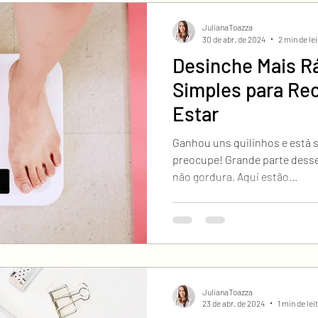
JulianaToazza
30 de abr. de 2024
2 min de le
Desinche Mais R
Simples para Re
Estar
Ganhou uns quilinhos e está 
preocupe! Grande parte desse
não gordura. Aqui estão...
JulianaToazza
23 de abr. de 2024
1 min de lei