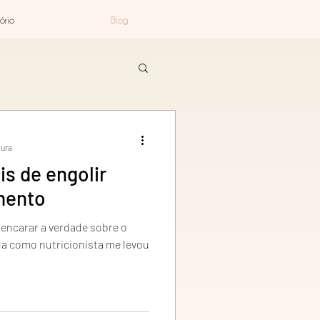
ório
Blog
tura
is de engolir
mento
 encarar a verdade sobre o
a como nutricionista me levou